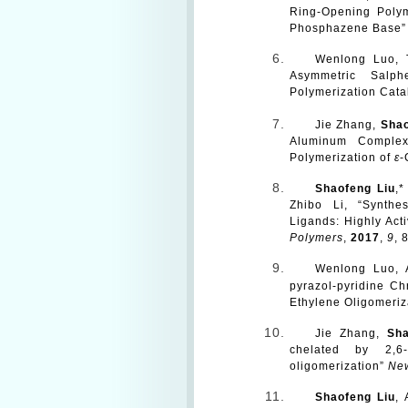
Ring-Opening Polym
Phosphazene Base
Wenlong Luo, 
Asymmetric Salph
Polymerization Cata
Jie Zhang,
Shao
Aluminum Complexe
Polymerization of
ε
-
Shaofeng Liu
,
*
Zhibo Li, “Synthes
Ligands: Highly Act
Polymers
,
2017
,
9
, 
Wenlong Luo, 
pyrazol-pyridine Chr
Ethylene Oligomeriz
Jie Zhang,
Sha
chelated by 2,6-p
oligomerization
”
New
Shaofeng Liu
,