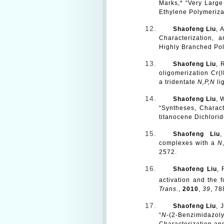
Marks,* “
Very Large
Ethylene Polymeriza
Shaofeng Liu
, 
Characterization, 
Highly Branched Po
Shaofeng Liu
, 
oligomerization Cr(I
a tridentate
N,P,N
li
Shaofeng Liu
, 
“Syntheses, Charact
titanocene Dichlori
Shaofeng Liu
,
complexes with a
N
2572.
Shaofeng Liu
, 
activation and the 
Trans.
,
2010
,
39
, 78
Shaofeng Liu
, 
“
N
-(2-Benzimidazo