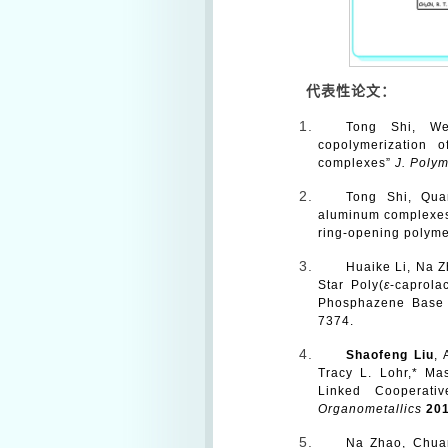
代表性论文：
Tong Shi, W
copolymerization 
complexes”
J. Polym
Tong Shi, Qu
aluminum complexes 
ring-opening polymer
Huaike Li, Na Z
Star Poly(
ε
-caprola
Phosphazene Base 
7374.
Shaofeng Liu
, 
Tracy L. Lohr,* Mas
Linked Cooperativ
Organometallics
20
Na Zhao, Chuan