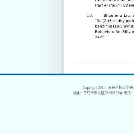
Characterization an
Part A: Polym. Chem
Shaofeng Liu
,
“Bis(2-(6-methylpy
benzimidazolylpyrid
Behaviors for Ethyl
3423.
Copyright 2015 : 青岛科技大学
地址：青岛市市北区郑州路53号 电话：0532-840