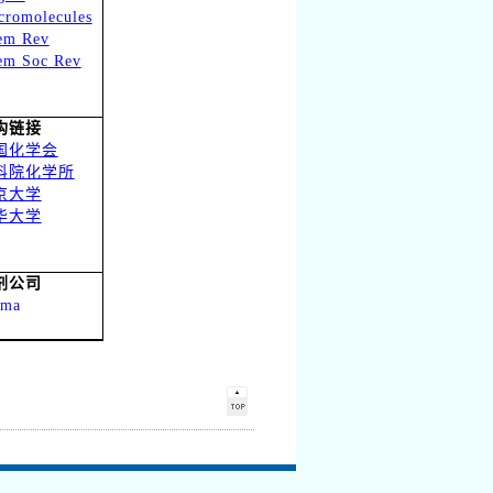
cromolecules
em Rev
em Soc Rev
构链接
国化学会
科院化学所
京大学
华大学
剂公司
gma