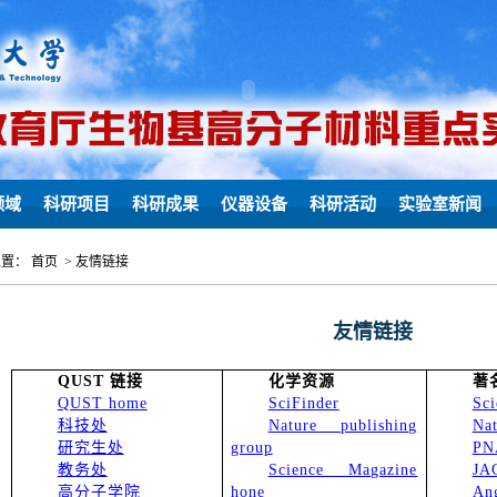
领域
科研项目
科研成果
仪器设备
科研活动
实验室新闻
置： 首页 > 友情链接
友情链接
QUST
链接
化学资源
著
QUST home
SciFinder
Sci
科技处
Nature publishing
Nat
研究生处
group
PN
教务处
Science Magazine
JA
高分子学院
hone
An