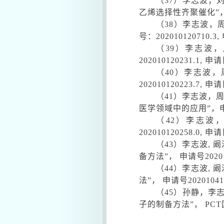
（
37
）李志波；
乙烯选择性齐聚催化”
（
38
）李志波，
号：
202010120710.3,
（
39
）李志波，
202010120231.1,
申请
（
40
）李志波，
202010120223.7,
申请
（
41
）李志波，周
医学领域中的应用”，
（
42
）李志波，
202010120258.0,
申请
（
43
）李志波
,
阚
备方法”，
申请号
2020
（
44
）李志波
,
阚
法”，
申请号
20201041
（
45
）孙静，李
子的制备方法”，
PCT