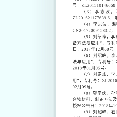
号：
ZL201510146069
（
3
）李志波，
ZL201621177689.6
，
（
4
）李志波，温
CN201720091583.2
，
（
5
）刘绍峰，李
备方法与应用
”
，专利
日：
2017
年
12
月
08
号
（
6
）刘绍峰，李
法与应用
”
，专利号：
2018
年
01
月
05
号。
（
7
）刘绍峰，李
用
”
，专利号：
ZL2016
02
月
09
号。
（
8
）郭宗侠，孙
合物材料、制备方法
授权公告日：
2018
年
1
（
9
）刘绍峰，石