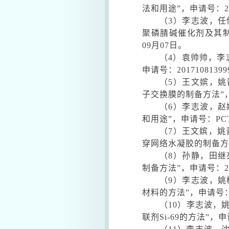
法和用途
”
，申请号：
2
（
3
）李志波，任
聚磷腈碱催化剂及其
09
月
07
日。
（
4
）袁帅帅，李
申请号：
20171081399
（
5
）王文嫔，姚
子交换膜的制备方法
”
（
6
）李志波，赵
和用途
”
，申请号：
PC
（
7
）王文嫔，姚
穿网络水凝胶的制备方
（
8
）孙静，田继
制备方法
”
，申请号：
2
（
9
）李志波，姚
材料的方法
”
，申请号
（
10
）李志波，
联剂
Si-69
的方法
”
，申