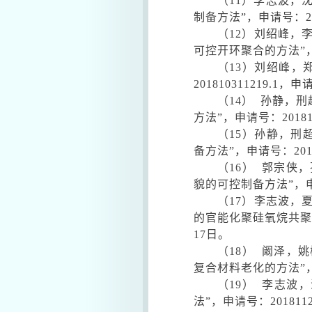
（
11
）李志波，
制备方法
”
，申请号：
2
（
12
）刘绍峰，
可控开环聚合的方法
”
（
13
）刘绍峰，
201810311219.1
，申
（
14
）
孙静，刑
方法
”
，申请号：
2018
（
15
）孙静，刑
备方法
”
，申请号：
20
（
16
）
郭宗侠，
貌的可控制备方法
”
，
（
17
）李志波，
的官能化聚硅氧烷共
17
日。
（
18
）
阚泽，姚
复合材料老化的方法
”
（
19
）
李志波，
法
”
，申请号：
201811