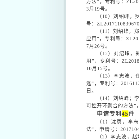
方法
”
，专利号：
ZL20
3
月
19
号。
（
10
）刘绍峰，
号：
ZL201711083967
（
11
）刘绍峰，
应用
”
，专利号：
ZL20
7
月
26
号。
（
12
）刘绍峰，
用
”
，专利号：
ZL2018
10
月
15
号。
（
13
）李志波，
途
”
，专利号：
201611
日。
（
14
）刘绍峰；
可控开环聚合的方法”
申请专利
45
件
（
1
）沈勇，李志
法
”
，申请号：
201710
（
2
）李志波，赵