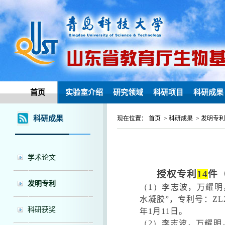
首页
实验室介绍
研究领域
科研项目
科研成果
科研成果
现在位置： 首页 > 科研成果 > 发明专利
学术论文
授权专利
14
件
发明专利
（1）
李志波，万耀明
水凝胶”，专利号：
ZL
科研获奖
年
1
月
11
日。
（2）
李志波，万耀明