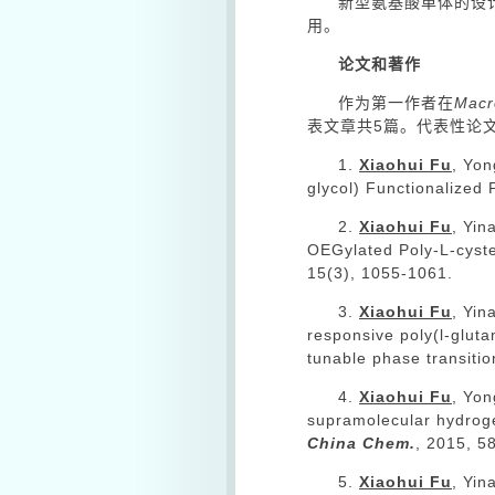
新型氨基酸单体的设
用。
论文和著作
作为第一作者在
Macr
表文章共5篇。代表性论
1.
Xiaohui Fu
, Yon
glycol) Functionalized 
2.
Xiaohui Fu
, Yin
OEGylated Poly-L-cyste
15(3), 1055-1061.
3.
Xiaohui Fu
, Yin
responsive poly(l-gluta
tunable phase transiti
4.
Xiaohui Fu
, Yon
supramolecular hydroge
China Chem.
, 2015, 5
5.
Xiaohui Fu
, Yin