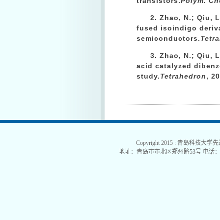
transistors.
Polym. Ch
2.
Zhao, N.
; Qiu, 
fused isoindigo deriva
semiconductors.
Tetra
3.
Zhao, N.
; Qiu, L
acid catalyzed diben
study.
Tetrahedron
, 2
Copyright 2015 : 青岛科技大学
地址：青岛市市北区郑州路53号 电话：0532-840