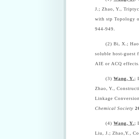
J.; Zhao, Y., Trip
with stp Topology 
944-949.
(2)
Bi, X.; Hao
soluble host-guest 
AIE or ACQ effect
(3)
Wang, Y.
; 
Zhao, Y., Construc
Linkage Conversion
Chemical Society
2
(4)
Wang, Y.
; 
Liu, J.; Zhao,Y., C