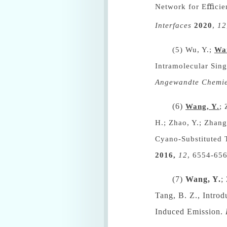
Network for Eﬃcien
Interfaces
2020
,
12
(5)
Wu, Y.;
Wa
Intramolecular Sing
Angewandte Chemie 
(6)
Wang, Y.
; 
H.; Zhao, Y.; Zhang
Cyano-Substituted 
2016,
12
, 6554-656
(7)
Wang, Y.
;
Tang, B. Z., Intro
Induced Emission.