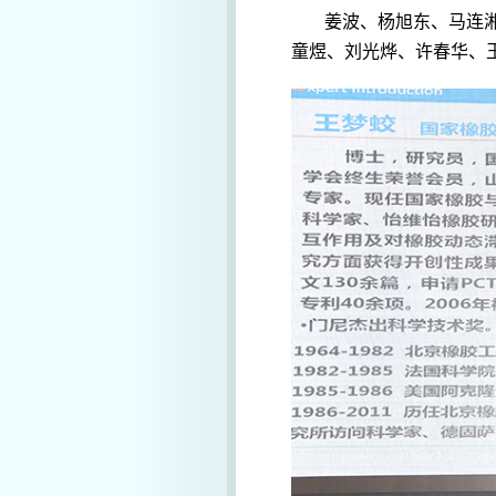
姜波、杨旭东、马连
童煜、刘光烨、许春华、